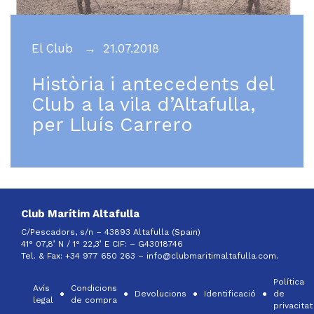
El Club
21.07.2018
Història i antecedents del
Club a la vila d’Altafulla,
per Lluís Carrero
Club Marítim Altafulla
C/Pescadors, s/n – 43893 Altafulla (Spain)
41° 07,8’ N / 1° 22,3’ E CIF: –
G43018746
Tel. & Fax: +34 977 650 263 –
info@clubmaritimaltafulla.com.
Política
Avís
Condicions
Devolucions
Identificació
de
legal
de compra
privacitat