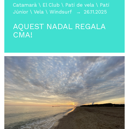
Catamarà
\
El Club
\
Patí de vela
\
Patí
Júnior
\
Vela
\
Windsurf
26.11.2025
AQUEST NADAL REGALA
CMA!