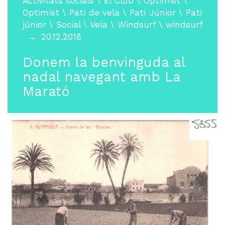
Activitats socials
\
El Club
\
Optimist
\
Optimist
\
Patí de vela
\
Patí Júnior
\
Patí
júnior
\
Social
\
Vela
\
Windsurf
\
windsurf
20.12.2018
Donem la benvinguda al
nadal navegant amb La
Marató