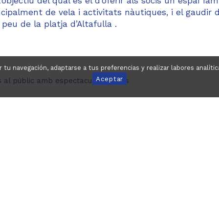
objectiu del qual és el d’oferir als socis un espai famil
cipalment de vela i activitats nàutiques, i el gaudir 
 peu de la platja d’Altafulla .
ar tu navegación, adaptarse a tus preferencias y realizar labores analí
Aceptar
s al públic amb espectaculars vistes
bacoa
ela, com per guardar equips