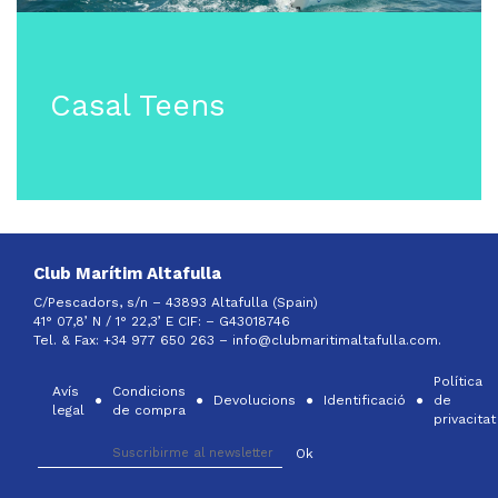
Casal Teens
Club Marítim Altafulla
C/Pescadors, s/n – 43893 Altafulla (Spain)
41° 07,8’ N / 1° 22,3’ E CIF: –
G43018746
Tel. & Fax: +34 977 650 263 –
info@clubmaritimaltafulla.com.
Política
Avís
Condicions
Devolucions
Identificació
de
legal
de compra
privacitat