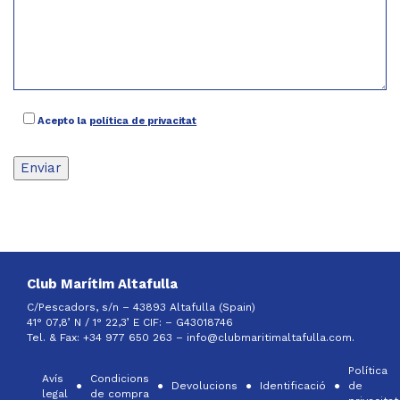
Acepto la
política de privacitat
Club Marítim Altafulla
C/Pescadors, s/n – 43893 Altafulla (Spain)
41° 07,8’ N / 1° 22,3’ E CIF: –
G43018746
Tel. & Fax: +34 977 650 263 –
info@clubmaritimaltafulla.com.
Política
Avís
Condicions
Devolucions
Identificació
de
legal
de compra