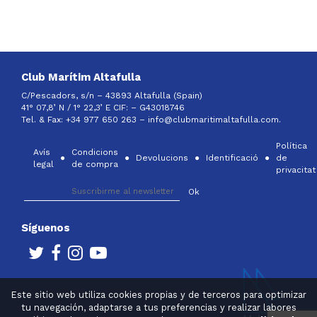
Club Marítim Altafulla
C/Pescadors, s/n – 43893 Altafulla (Spain)
41° 07,8’ N / 1° 22,3’ E CIF: –
G43018746
Tel. & Fax: +34 977 650 263 –
info@clubmaritimaltafulla.com.
Política
Avís
Condicions
Devolucions
Identificació
de
legal
de compra
privacitat
Síguenos
Este sitio web utiliza cookies propias y de terceros para optimizar
tu navegación, adaptarse a tus preferencias y realizar labores