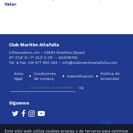
Vela»
Club Marítim Altafulla
C/Pescadors, s/n – 43893 Altafulla (Spain)
41° 07,8’ N / 1° 22,3’ E CIF: –
G43018746
Tel. & Fax: +34 977 650 263 –
info@clubmaritimaltafulla.com.
Aviso
Condiciones
Política de
Indentificación
legal
de compra
privacidad
Síguenos
Este sitio web utiliza cookies propias y de terceros para optimizar