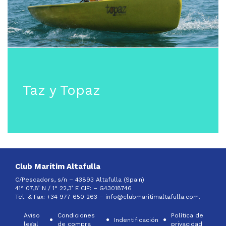
Taz y Topaz
Club Marítim Altafulla
C/Pescadors, s/n – 43893 Altafulla (Spain)
41° 07,8’ N / 1° 22,3’ E CIF: –
G43018746
Tel. & Fax: +34 977 650 263 –
info@clubmaritimaltafulla.com.
Aviso
Condiciones
Política de
Indentificación
legal
de compra
privacidad