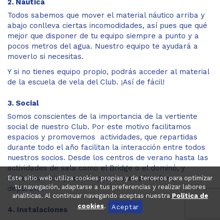
2. Náutica
Todos sabemos que mover el material náutico arriba y
abajo conlleva ciertas incomodidades, así pues que qué
mejor que disponer de tu equipo siempre a punto y a
pocos metros del agua. Nuestro equipo te ayudará a
moverlo si necesitas.
Y si no tienes equipo propio, podrás acceder al material
de la escuela de vela del Club. ¡Así de fácil!
3. Social
Somos conscientes de la importancia de la vertiente
social de nuestro Club. Por este motivo facilitamos
espacios y promovemos actividades, que repartidas
durante todo el año facilitan la interacción entre todos
nuestros socios. Desde los centros de verano hasta las
actividades de sala como el Bridge o el dominó, y
evidentemente pasando por una amplia oferta
Este sitio web utiliza cookies propias y de terceros para optimizar
tu navegación, adaptarse a tus preferencias y realizar labores
deportiva.
analíticas. Al continuar navegando aceptas nuestra
Política de
cookies
.
Aceptar
4. Instalaciones