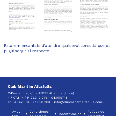
Estarem encantats d’atendre qualsevol consulta que et
pugui sorgir al respecte.
Club Marítim Altafulla
C/Pescadors, s/n – 43893 Altafulla (Spain)
41° 07,8’ N / 1° 22,3’ E CIF: –
G43018746
Tel. & Fax: +34 977 650 263 –
info@clubmaritimaltafulla.com.
Aviso
Condiciones
Política de
Indentificación