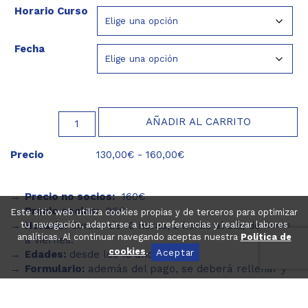
Horario Curso
Fecha
Catamarán
AÑADIR AL CARRITO
cantidad
Rango
Precio
130,00
€
-
160,00
€
de
precios:
Precio no socios:
160€
desde
Precio socios:
96€.
130,00€
Este sitio web utiliza cookies propias y de terceros para optimizar
tu navegación, adaptarse a tus preferencias y realizar labores
Horario:
Cursos de 10 horas, 2 horas al día, de lunes
hasta
analíticas. Al continuar navegando aceptas nuestra
Política de
a viernes.
160,00€
cookies
.
Aceptar
Edades:
desde los 13 años.
F
ormulario:
además del pago, se deberá rellenar y
enviar firmado por correo este formulario.
Incluye:
material necesario y chaleco.