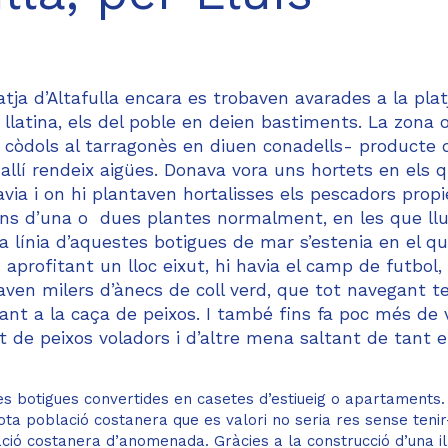
latja d’Altafulla encara es trobaven avarades a la plat
latina, els del poble en deien bastiments. La zona 
 còdols al tarragonès en diuen conadells- producte 
allí rendeix aigües. Donava vora uns hortets en els 
avia i on hi plantaven hortalisses els pescadors propi
ons d’una o dues plantes normalment, en les que llu
la línia d’aquestes botigues de mar s’estenia en el qu
 aprofitant un lloc eixut, hi havia el camp de futbol,
aven milers d’ànecs de coll verd, que tot navegant te
nt a la caça de peixos. I també fins fa poc més de 
 de peixos voladors i d’altre mena saltant de tant 
s botigues convertides en casetes d’estiueig o apartaments.
ota població costanera que es valori no seria res sense tenir
ció costanera d’anomenada. Gràcies a la construcció d’una il