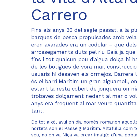
Carrero
Fins als anys 30 del segle passat, a la p
barques de pesca propulsades amb vela l
eren avarades era un codolar – que dels
arrossegaments duts pel riu Gaià ja que 
fins i tot qualcun pou d’aigua dolça hi h
de les botigues de vora mar, construcci
usuaris hi desaven els ormejos. Darrera 
és el barri Marítim un gran aiguamoll, on
estant la resta cobert de jonquera on ni
trobaves dolçament nedant al mar o vola
anys era freqüent al mar veure quantitat
tant.
De tot això, avui en dia només romanen aquelle
hortets son el Passeig Marítim. Altafulla com t
seu, no en va Niça va crear imatge d’una pobla