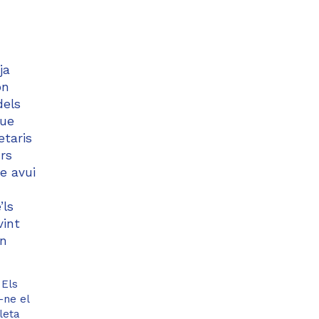
ja
on
dels
que
etaris
rs
e avui
’ls
vint
en
 Els
-ne el
leta