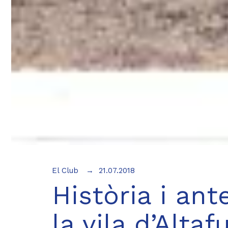
El Club
21.07.2018
Història i an
la vila d’Altaf