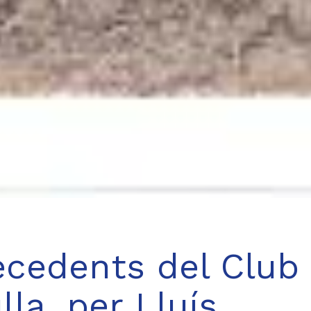
tecedents del Club
ulla, per Lluís