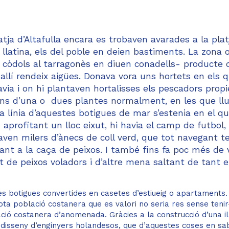
latja d’Altafulla encara es trobaven avarades a la plat
latina, els del poble en deien bastiments. La zona 
 còdols al tarragonès en diuen conadells- producte 
allí rendeix aigües. Donava vora uns hortets en els 
avia i on hi plantaven hortalisses els pescadors propi
ons d’una o dues plantes normalment, en les que llu
la línia d’aquestes botigues de mar s’estenia en el qu
 aprofitant un lloc eixut, hi havia el camp de futbol,
aven milers d’ànecs de coll verd, que tot navegant te
nt a la caça de peixos. I també fins fa poc més de 
 de peixos voladors i d’altre mena saltant de tant 
s botigues convertides en casetes d’estiueig o apartaments.
ota població costanera que es valori no seria res sense tenir
ció costanera d’anomenada. Gràcies a la construcció d’una il
t disseny d’enginyers holandesos, que d’aquestes coses en s