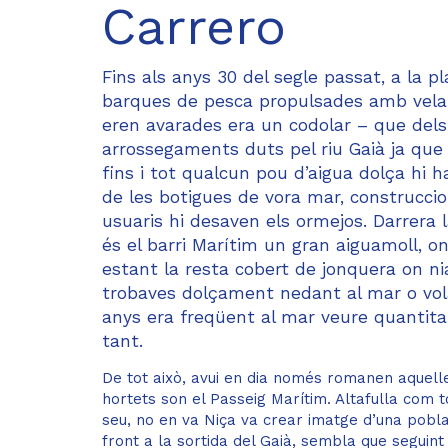
Carrero
Fins als anys 30 del segle passat, a la p
barques de pesca propulsades amb vela l
eren avarades era un codolar – que dels
arrossegaments duts pel riu Gaià ja que 
fins i tot qualcun pou d’aigua dolça hi h
de les botigues de vora mar, construcci
usuaris hi desaven els ormejos. Darrera 
és el barri Marítim un gran aiguamoll, on
estant la resta cobert de jonquera on ni
trobaves dolçament nedant al mar o vola
anys era freqüent al mar veure quantitat
tant.
De tot això, avui en dia només romanen aquelle
hortets son el Passeig Marítim. Altafulla com t
seu, no en va Niça va crear imatge d’una pobla
front a la sortida del Gaià, sembla que seguin