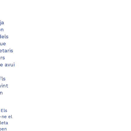
ja
on
dels
que
etaris
rs
e avui
’ls
vint
en
 Els
-ne el
leta
aben