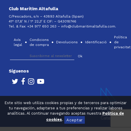
Club Marítim Altafulla
C/Pescadors, s/n – 43893 Altafulla (Spain)
41° 07,8’ N / 1° 22,3’ E CIF: –
G43018746
Tel. & Fax: +34 977 650 263 –
info@clubmaritimaltafulla.com.
Política
Avís
Condicions
Devolucions
Identificació
de
legal
de compra
privacitat
Síguenos
Este sitio web utiliza cookies propias y de terceros para optimizar
tu navegación, adaptarse a tus preferencias y realizar labores
analíticas. Al continuar navegando aceptas nuestra
Política de
cookies
.
Aceptar