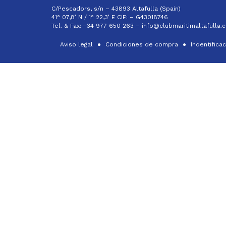
C/Pescadors, s/n – 43893 Altafulla (Spain)
41° 07,8’ N / 1° 22,3’ E CIF: –
G43018746
Tel. & Fax: +34 977 650 263 –
info@clubmaritimaltafulla.
Aviso legal
Condiciones de compra
Indentifica