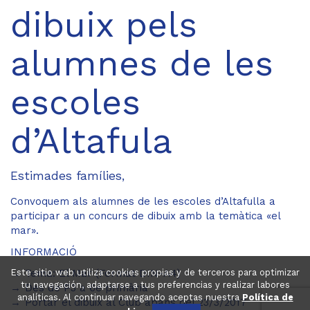
dibuix pels
alumnes de les
escoles
d’Altafula
Estimades famílies,
Convoquem als alumnes de les escoles d’Altafulla a
participar a un concurs de dibuix amb la temàtica «el
mar».
INFORMACIÓ
Este sitio web utiliza cookies propias y de terceros para optimizar
Tema: El Mar (Format DIN-A4)
tu navegación, adaptarse a tus preferencias y realizar labores
Des de P3 a 6è primària
analíticas. Al continuar navegando aceptas nuestra
Política de
Portar el dibuix al Club abans del 23/3/2017