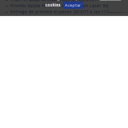
cookies
.
Aceptar
Premio: Salida familiar de 2 horas en Láser Bahía.
Entrega de premios el jueves 29/3/17 a las 17:00h en
el Club. Haremos chocolatada