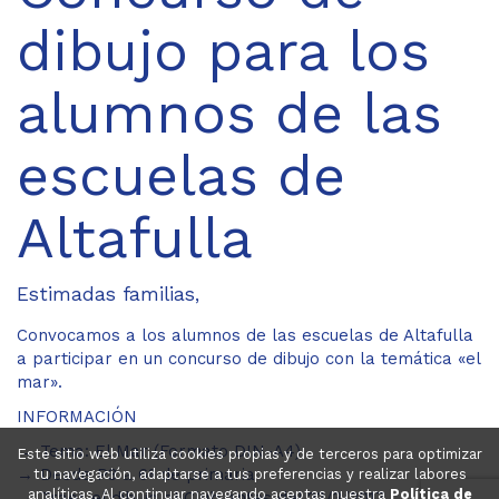
dibujo para los
alumnos de las
escuelas de
Altafulla
Estimadas familias,
Convocamos a los alumnos de las escuelas de Altafulla
a participar en un concurso de dibujo con la temática «el
mar».
INFORMACIÓN
Tema: El Mar (Formato DIN-A4)
Este sitio web utiliza cookies propias y de terceros para optimizar
Desde P3 a 6º de primaria
tu navegación, adaptarse a tus preferencias y realizar labores
analíticas. Al continuar navegando aceptas nuestra
Política de
Traer el dibujo al Club antes del 23/3/2017