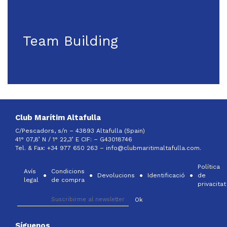
Team Building
Club Marítim Altafulla
C/Pescadors, s/n – 43893 Altafulla (Spain)
41° 07,8’ N / 1° 22,3’ E CIF: –
G43018746
Tel. & Fax: +34 977 650 263 –
info@clubmaritimaltafulla.com.
Política
Avís
Condicions
Devolucions
Identificació
de
legal
de compra
privacitat
Síguenos