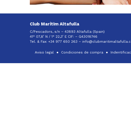
Club Marítim Altafulla
C/Pescadors, s/n – 43893 Altafulla (Spain)
41° 07,8’ N / 1° 22,3’ E CIF: –
G43018746
Tel. & Fax: +34 977 650 263 –
info@clubmaritimaltafulla.
Aviso legal
Condiciones de compra
Indentifica