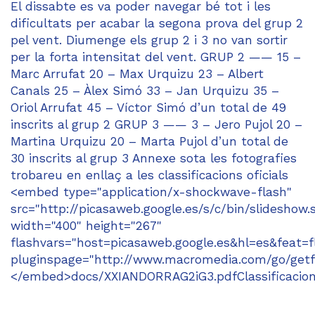
El dissabte es va poder navegar bé tot i les
dificultats per acabar la segona prova del grup 2
pel vent. Diumenge els grup 2 i 3 no van sortir
per la forta intensitat del vent. GRUP 2 —— 15 –
Marc Arrufat 20 – Max Urquizu 23 – Albert
Canals 25 – Àlex Simó 33 – Jan Urquizu 35 –
Oriol Arrufat 45 – Víctor Simó d’un total de 49
inscrits al grup 2 GRUP 3 —— 3 – Jero Pujol 20 –
Martina Urquizu 20 – Marta Pujol d’un total de
30 inscrits al grup 3 Annexe sota les fotografies
trobareu en enllaç a les classificacions oficials
<embed type="application/x-shockwave-flash"
src="http://picasaweb.google.es/s/c/bin/slideshow.
width="400" height="267"
flashvars="host=picasaweb.google.es&hl=es&fe
pluginspage="http://www.macromedia.com/go/getf
</embed>docs/XXIANDORRAG2iG3.pdfClassificacio