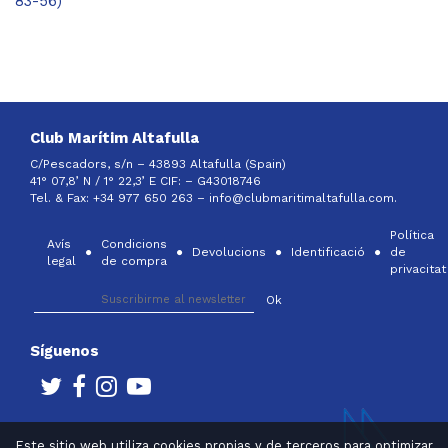
83-56)
Club Marítim Altafulla
C/Pescadors, s/n – 43893 Altafulla (Spain)
41° 07,8’ N / 1° 22,3’ E CIF: –
G43018746
Tel. & Fax: +34 977 650 263 –
info@clubmaritimaltafulla.com.
Política
Avís
Condicions
Devolucions
Identificació
de
legal
de compra
privacitat
Síguenos
Este sitio web utiliza cookies propias y de terceros para optimizar