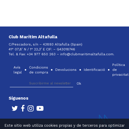
Club Marítim Altafulla
C/Pescadors, s/n – 43893 Altafulla (Spain)
41° 07,8’ N / 1° 22,3’ E CIF: –
G43018746
Tel. & Fax: +34 977 650 263 –
info@clubmaritimaltafulla.com.
Política
Avís
Condicions
Devolucions
Identificació
de
legal
de compra
privacitat
Síguenos
Este sitio web utiliza cookies propias y de terceros para optimizar