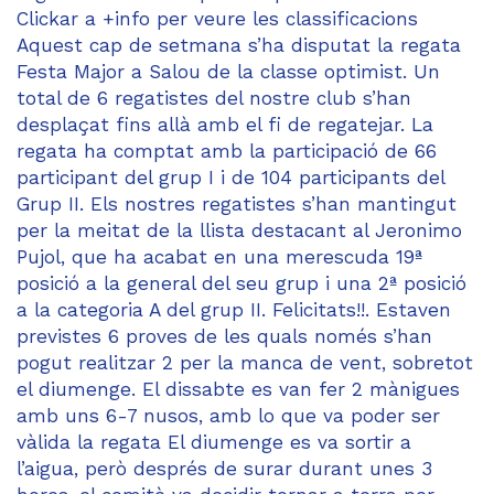
Clickar a +info per veure les classificacions
Aquest cap de setmana s’ha disputat la regata
Festa Major a Salou de la classe optimist. Un
total de 6 regatistes del nostre club s’han
desplaçat fins allà amb el fi de regatejar. La
regata ha comptat amb la participació de 66
participant del grup I i de 104 participants del
Grup II. Els nostres regatistes s’han mantingut
per la meitat de la llista destacant al Jeronimo
Pujol, que ha acabat en una merescuda 19ª
posició a la general del seu grup i una 2ª posició
a la categoria A del grup II. Felicitats!!. Estaven
previstes 6 proves de les quals només s’han
pogut realitzar 2 per la manca de vent, sobretot
el diumenge. El dissabte es van fer 2 mànigues
amb uns 6-7 nusos, amb lo que va poder ser
vàlida la regata El diumenge es va sortir a
l’aigua, però després de surar durant unes 3