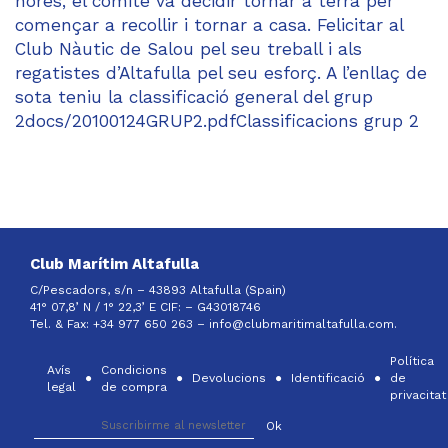
hores, el comitè va decidir tornar a terra per
començar a recollir i tornar a casa. Felicitar al
Club Nàutic de Salou pel seu treball i als
regatistes d’Altafulla pel seu esforç. A l’enllaç de
sota teniu la classificació general del grup
2docs/20100124GRUP2.pdfClassificacions grup 2
Club Marítim Altafulla
C/Pescadors, s/n – 43893 Altafulla (Spain)
41° 07,8’ N / 1° 22,3’ E CIF: –
G43018746
Tel. & Fax: +34 977 650 263 –
info@clubmaritimaltafulla.com.
Política
Avís
Condicions
Devolucions
Identificació
de
legal
de compra
privacitat