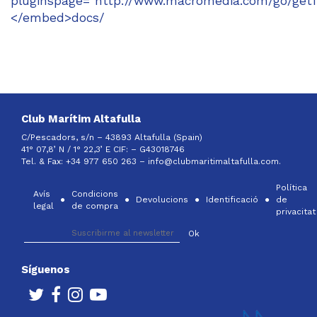
pluginspage="http://www.macromedia.com/go/getf
</embed>docs/
Club Marítim Altafulla
C/Pescadors, s/n – 43893 Altafulla (Spain)
41° 07,8’ N / 1° 22,3’ E CIF: –
G43018746
Tel. & Fax: +34 977 650 263 –
info@clubmaritimaltafulla.com.
Política
Avís
Condicions
Devolucions
Identificació
de
legal
de compra
privacitat
Síguenos