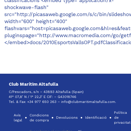
classificacions <embed type="application/x-
shockwave-flash"
src="http://picasaweb.google.com/s/c/bin/slidesho
width="600" height="400"
flashvars="host=picasaweb.google.com&hl=es&f
pluginspage="http://www.macromedia.com/go/getf
</embed>docs/2010EsportsVallsOPT.pdfClassificaci
Club Marítim Altafulla
C/Pescadors, s/n – 43893 Altafulla (Spain)
41° 07,8’ N / 1° 22,3’ E CIF: –
G43018746
Tel. & Fax: +34 977 650 263 –
info@clubmaritimaltafulla.com.
Política
Avís
Condicions
Devolucions
Identificació
de
legal
de compra
privacitat