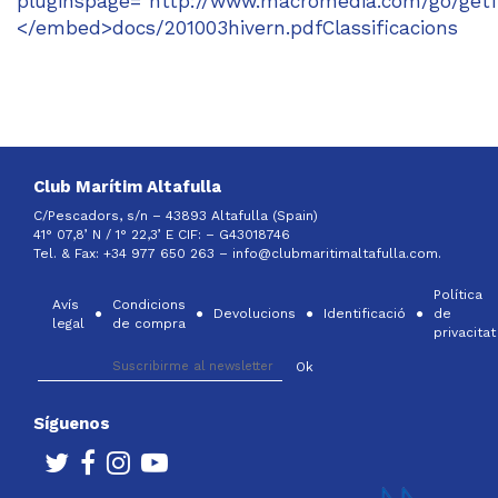
pluginspage="http://www.macromedia.com/go/getf
</embed>docs/201003hivern.pdfClassificacions
Club Marítim Altafulla
C/Pescadors, s/n – 43893 Altafulla (Spain)
41° 07,8’ N / 1° 22,3’ E CIF: –
G43018746
Tel. & Fax: +34 977 650 263 –
info@clubmaritimaltafulla.com.
Política
Avís
Condicions
Devolucions
Identificació
de
legal
de compra
privacitat
Síguenos