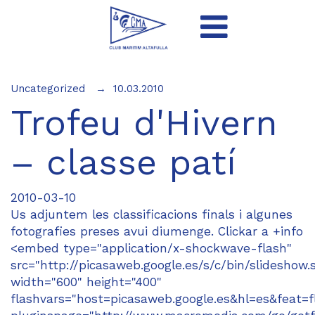
Uncategorized
10.03.2010
Trofeu d'Hivern
– classe patí
2010-03-10
Us adjuntem les classificacions finals i algunes
fotografies preses avui diumenge. Clickar a +info
<embed type="application/x-shockwave-flash"
src="http://picasaweb.google.es/s/c/bin/slideshow.
width="600" height="400"
flashvars="host=picasaweb.google.es&hl=es&fe