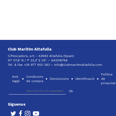
Club Marítim Altafulla
C/Pescadors, s/n – 43893 Altafulla (Spain)
41° 07,8’ N / 1° 22,3’ E CIF: –
G43018746
Tel. & Fax: +34 977 650 263 –
info@clubmaritimaltafulla.com.
Política
Avís
Condicions
Devolucions
Identificació
de
legal
de compra
privacitat
Síguenos