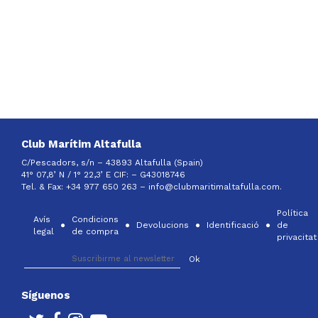
Club Marítim Altafulla
C/Pescadors, s/n – 43893 Altafulla (Spain)
41° 07,8’ N / 1° 22,3’ E CIF: –
G43018746
Tel. & Fax: +34 977 650 263 –
info@clubmaritimaltafulla.com.
Política
Avís
Condicions
Devolucions
Identificació
de
legal
de compra
privacitat
Síguenos