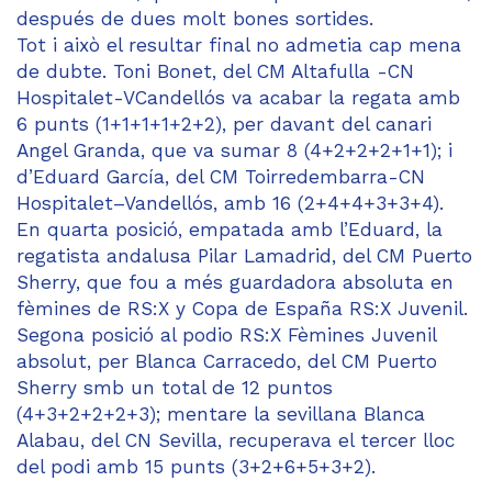
después de dues molt bones sortides.
Tot i això el resultar final no admetia cap mena
de dubte. Toni Bonet, del CM Altafulla -CN
Hospitalet-VCandellós va acabar la regata amb
6 punts (1+1+1+1+2+2), per davant del canari
Angel Granda, que va sumar 8 (4+2+2+2+1+1); i
d’Eduard García, del CM Toirredembarra-CN
Hospitalet–Vandellós, amb 16 (2+4+4+3+3+4).
En quarta posició, empatada amb l’Eduard, la
regatista andalusa Pilar Lamadrid, del CM Puerto
Sherry, que fou a més guardadora absoluta en
fèmines de RS:X y Copa de España RS:X Juvenil.
Segona posició al podio RS:X Fèmines Juvenil
absolut, per Blanca Carracedo, del CM Puerto
Sherry smb un total de 12 puntos
(4+3+2+2+2+3); mentare la sevillana Blanca
Alabau, del CN Sevilla, recuperava el tercer lloc
del podi amb 15 punts (3+2+6+5+3+2).