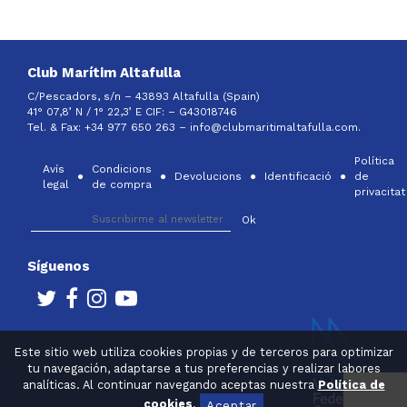
Club Marítim Altafulla
C/Pescadors, s/n – 43893 Altafulla (Spain)
41° 07,8’ N / 1° 22,3’ E CIF: –
G43018746
Tel. & Fax: +34 977 650 263 –
info@clubmaritimaltafulla.com.
Política
Avís
Condicions
Devolucions
Identificació
de
legal
de compra
privacitat
Síguenos
Este sitio web utiliza cookies propias y de terceros para optimizar
tu navegación, adaptarse a tus preferencias y realizar labores
analíticas. Al continuar navegando aceptas nuestra
Política de
cookies
.
Aceptar