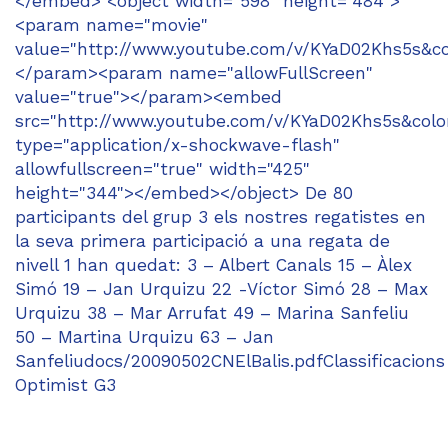
</embed> <object width="598" height="484">
<param name="movie"
value="http://www.youtube.com/v/KYaD02Khs5s&co
</param><param name="allowFullScreen"
value="true"></param><embed
src="http://www.youtube.com/v/KYaD02Khs5s&colo
type="application/x-shockwave-flash"
allowfullscreen="true" width="425"
height="344"></embed></object> De 80
participants del grup 3 els nostres regatistes en
la seva primera participació a una regata de
nivell 1 han quedat: 3 – Albert Canals 15 – Àlex
Simó 19 – Jan Urquizu 22 -Víctor Simó 28 – Max
Urquizu 38 – Mar Arrufat 49 – Marina Sanfeliu
50 – Martina Urquizu 63 – Jan
Sanfeliudocs/20090502CNElBalis.pdfClassificacions
Optimist G3