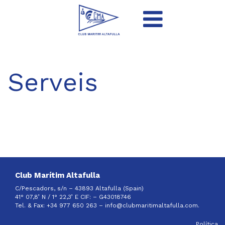
Serveis
Club Marítim Altafulla
C/Pescadors, s/n – 43893 Altafulla (Spain)
41° 07,8’ N / 1° 22,3’ E CIF: –
G43018746
Tel. & Fax: +34 977 650 263 –
info@clubmaritimaltafulla.com.
Política