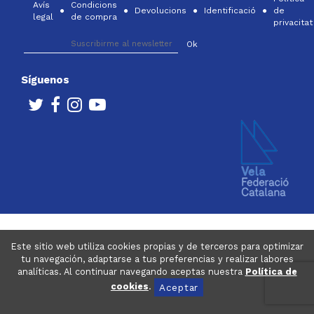
Avís
Condicions
Devolucions
Identificació
de
legal
de compra
privacitat
Síguenos
Este sitio web utiliza cookies propias y de terceros para optimizar
tu navegación, adaptarse a tus preferencias y realizar labores
analíticas. Al continuar navegando aceptas nuestra
Política de
cookies
.
Aceptar