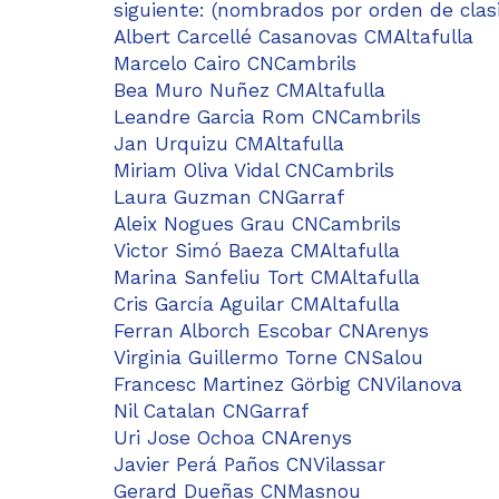
siguiente: (nombrados por orden de clasi
Albert Carcellé Casanovas CMAltafulla
Marcelo Cairo CNCambrils
Bea Muro Nuñez CMAltafulla
Leandre Garcia Rom CNCambrils
Jan Urquizu CMAltafulla
Miriam Oliva Vidal CNCambrils
Laura Guzman CNGarraf
Aleix Nogues Grau CNCambrils
Victor Simó Baeza CMAltafulla
Marina Sanfeliu Tort CMAltafulla
Cris García Aguilar CMAltafulla
Ferran Alborch Escobar CNArenys
Virginia Guillermo Torne CNSalou
Francesc Martinez Görbig CNVilanova
Nil Catalan CNGarraf
Uri Jose Ochoa CNArenys
Javier Perá Paños CNVilassar
Gerard Dueñas CNMasnou