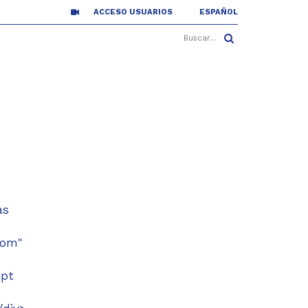
ACCESO USUARIOS
ESPAÑOL
às
com"
ipt