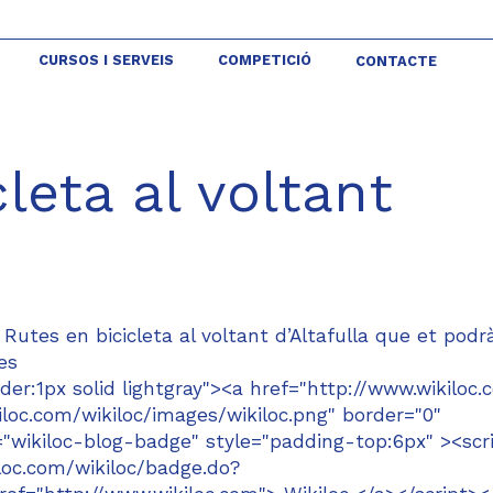
CURSOS I SERVEIS
COMPETICIÓ
CONTACTE
leta al voltant
 Rutes en bicicleta al voltant d’Altafulla que et podr
es
der:1px solid lightgray"><a href="http://www.wikiloc.
iloc.com/wikiloc/images/wikiloc.png" border="0"
id="wikiloc-blog-badge" style="padding-top:6px" ><scr
iloc.com/wikiloc/badge.do?