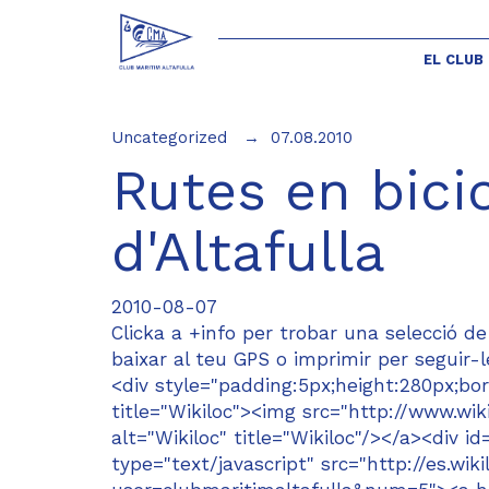
EL CLUB
Uncategorized
07.08.2010
Rutes en bicic
d'Altafulla
2010-08-07
Clicka a +info per trobar una selecció de
baixar al teu GPS o imprimir per seguir-l
<div style="padding:5px;height:280px;bor
title="Wikiloc"><img src="http://www.wik
alt="Wikiloc" title="Wikiloc"/></a><div 
type="text/javascript" src="http://es.wik