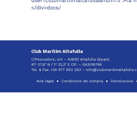
user=clubmaritimaltafulla&num=5"><a hre
</div>docs/
Club Marítim Altafulla
C/Pescadors, s/n – 43893 Altafulla (Spain)
41° 07,8’ N / 1° 22,3’ E CIF: –
G43018746
Tel. & Fax: +34 977 650 263 –
info@clubmaritimaltafulla.
Avís legal
Condicions de compra
Devolucions