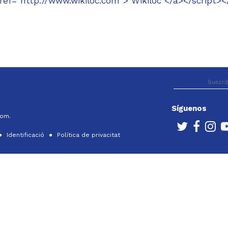
f="http://www.wikiloc.com"> Wikiloc </a></script><
Síguenos
com.
Identificació
Política de privacitat