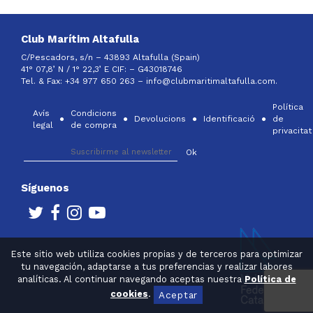
Club Marítim Altafulla
C/Pescadors, s/n – 43893 Altafulla (Spain)
41° 07,8’ N / 1° 22,3’ E CIF: –
G43018746
Tel. & Fax: +34 977 650 263 –
info@clubmaritimaltafulla.com.
Política
Avís
Condicions
Devolucions
Identificació
de
legal
de compra
privacitat
Síguenos
Este sitio web utiliza cookies propias y de terceros para optimizar
tu navegación, adaptarse a tus preferencias y realizar labores
analíticas. Al continuar navegando aceptas nuestra
Política de
cookies
.
Aceptar