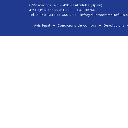
C/Pescadors, s/n – 43893 Altafulla (Spain)
41° 07,8’ N / 1° 22,3’ E CIF: –
G43018746
Tel. & Fax: +34 977 650 263 –
info@clubmaritimaltafulla.
Avís legal
Condicions de compra
Devolucions