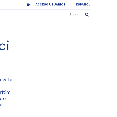
ACCESO USUARIOS
ESPAÑOL
ci
regata
rítim
uro
nt