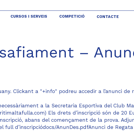
CURSOS I SERVEIS
COMPETICIÓ
CONTACTE
esafiament – Anun
any. Clickant a "+info" podreu accedir a l’anunci de 
ecessàriament a la Secretaria Esportiva del Club Ma
itimaltafulla.com) Els drets d’inscripció són de 20 E
a inscripció, abans del començament de la prova. Adju
el full d’inscripciódocs/AnunDes.pdfAnunci de Regata