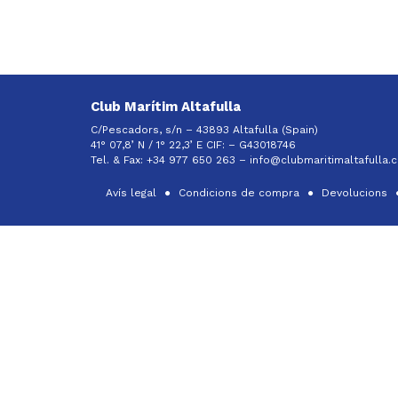
Club Marítim Altafulla
C/Pescadors, s/n – 43893 Altafulla (Spain)
41° 07,8’ N / 1° 22,3’ E CIF: –
G43018746
Tel. & Fax: +34 977 650 263 –
info@clubmaritimaltafulla.
Avís legal
Condicions de compra
Devolucions