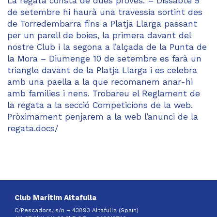
La regata consta de dues proves: – Dissabte 9
de setembre hi haurà una travessia sortint des
de Torredembarra fins a Platja Llarga passant
per un parell de boies, la primera davant del
nostre Club i la segona a l’alçada de la Punta de
la Mora – Diumenge 10 de setembre es farà un
triangle davant de la Platja Llarga i es celebra
amb una paella a la que recomanem anar-hi
amb families i nens. Trobareu el Reglament de
la regata a la secció Competicions de la web.
Pròximament penjarem a la web l’anunci de la
regata.docs/
Club Marítim Altafulla
C/Pescadors, s/n – 43893 Altafulla (Spain)