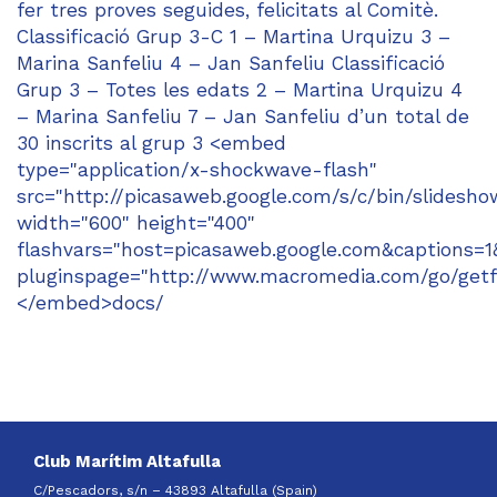
fer tres proves seguides, felicitats al Comitè.
Classificació Grup 3-C 1 – Martina Urquizu 3 –
Marina Sanfeliu 4 – Jan Sanfeliu Classificació
Grup 3 – Totes les edats 2 – Martina Urquizu 4
– Marina Sanfeliu 7 – Jan Sanfeliu d’un total de
30 inscrits al grup 3 <embed
type="application/x-shockwave-flash"
src="http://picasaweb.google.com/s/c/bin/slidesho
width="600" height="400"
flashvars="host=picasaweb.google.com&caption
pluginspage="http://www.macromedia.com/go/getf
</embed>docs/
Club Marítim Altafulla
C/Pescadors, s/n – 43893 Altafulla (Spain)