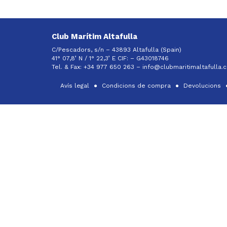
Club Marítim Altafulla
C/Pescadors, s/n – 43893 Altafulla (Spain)
41° 07,8’ N / 1° 22,3’ E CIF: –
G43018746
Tel. & Fax: +34 977 650 263 –
info@clubmaritimaltafulla.
Avís legal
Condicions de compra
Devolucions