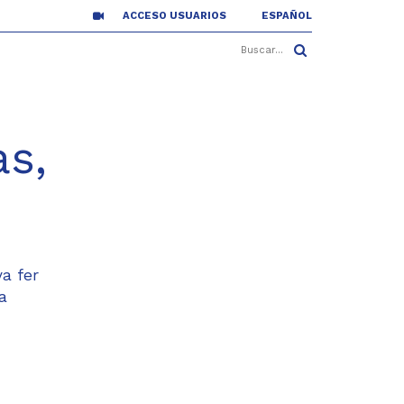
ACCESO USUARIOS
ESPAÑOL
s,
va fer
a