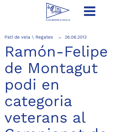
Patí de vela
\
Regates
26.06.2013
Ramón-Felipe
de Montagut
podi en
categoria
veterans al