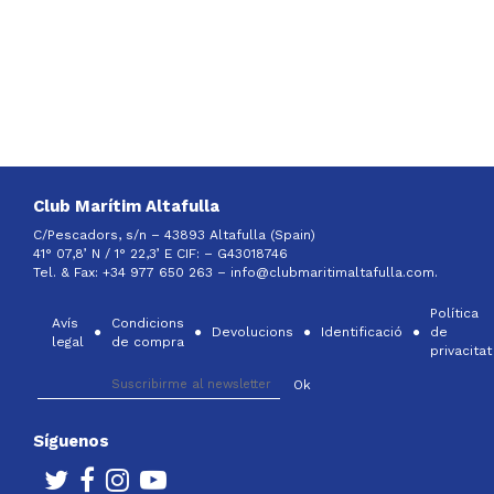
Club Marítim Altafulla
C/Pescadors, s/n – 43893 Altafulla (Spain)
41° 07,8’ N / 1° 22,3’ E CIF: –
G43018746
Tel. & Fax: +34 977 650 263 –
info@clubmaritimaltafulla.com.
Política
Avís
Condicions
Devolucions
Identificació
de
legal
de compra
privacitat
Síguenos