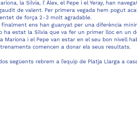
iona, la Sílvia, l’ Àlex, el Pepe i el Yeray, han naveg
gaudit de valent. Per primera vegada hem pogut aca
entet de força 2-3 molt agradable.
ò finalment ens han guanyat per una diferència mín
 ha estat la Sílvia que va fer un primer lloc en un d
Mariona i el Pepe van estar en el seu bon nivell hab
 entrenaments comencen a donar els seus resultats.
s següents rebrem a l’equip de Platja Llarga a casa 