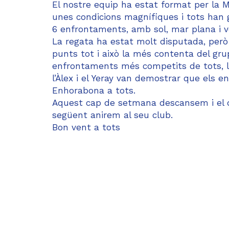
El nostre equip ha estat format per la Mar
unes condicions magnífiques i tots han 
6 enfrontaments, amb sol, mar plana i v
La regata ha estat molt disputada, per
punts tot i això la més contenta del grup
enfrontaments més competits de tots, la 
l’Àlex i el Yeray van demostrar que els
Enhorabona a tots.
Aquest cap de setmana descansem i el do
següent anirem al seu club.
Bon vent a tots