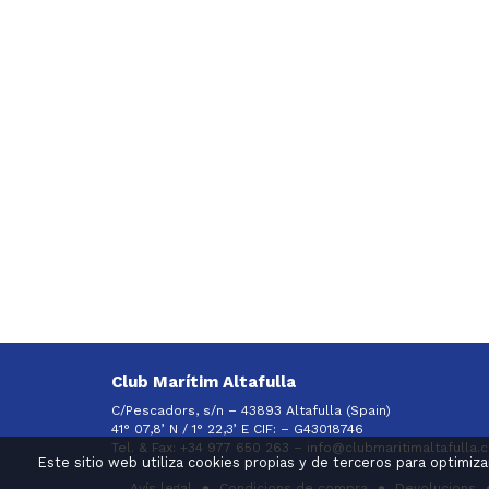
Club Marítim Altafulla
C/Pescadors, s/n – 43893 Altafulla (Spain)
41° 07,8’ N / 1° 22,3’ E CIF: –
G43018746
Tel. & Fax: +34 977 650 263 –
info@clubmaritimaltafulla.
Este sitio web utiliza cookies propias y de terceros para optimiz
Avís legal
Condicions de compra
Devolucions