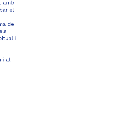
at amb
bar el
ima de
els
itual i
i al