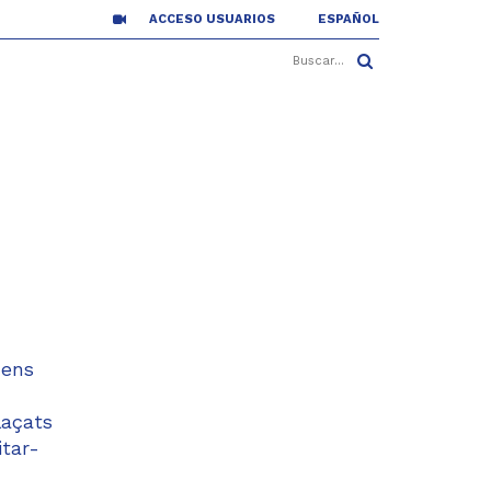
ACCESO USUARIOS
ESPAÑOL
 ens
laçats
itar-