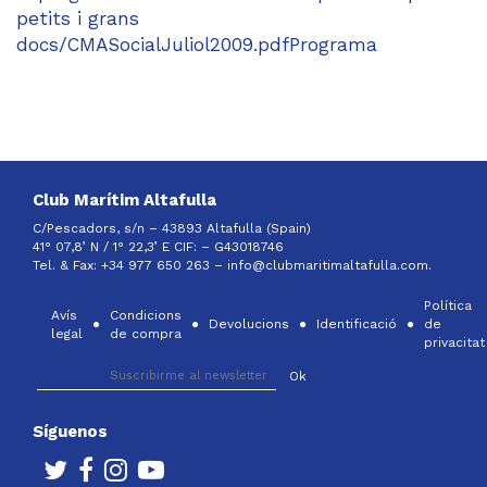
petits i grans
docs/CMASocialJuliol2009.pdfPrograma
Club Marítim Altafulla
C/Pescadors, s/n – 43893 Altafulla (Spain)
41° 07,8’ N / 1° 22,3’ E CIF: –
G43018746
Tel. & Fax: +34 977 650 263 –
info@clubmaritimaltafulla.com.
Política
Avís
Condicions
Devolucions
Identificació
de
legal
de compra
privacitat
Síguenos