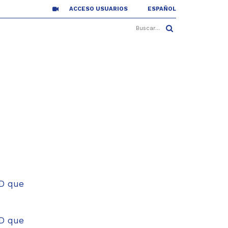
ACCESO USUARIOS
ESPAÑOL
OD que
OD que