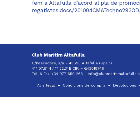
fem a Altafulla d’acord al pla de promoció
regatistes.docs/201004CMATechno293OD.p
Club Marítim Altafulla
C/Pescadors, s/n – 43893 Altafulla (Spain)
41° 07,8’ N / 1° 22,3’ E CIF: –
G43018746
Tel. & Fax: +34 977 650 263 –
info@clubmaritimaltafulla.
Avís legal
Condicions de compra
Devolucions