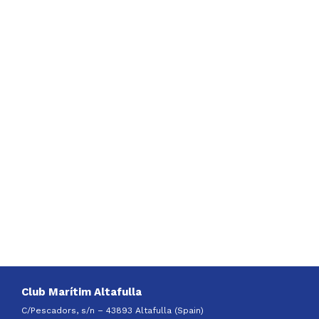
Club Marítim Altafulla
C/Pescadors, s/n – 43893 Altafulla (Spain)