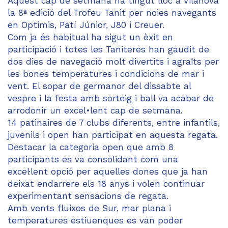
Aquest cap de setmana ha tingut lloc a Vilanova
la 8ª edició del Trofeu Tanit per noies navegants
en Optimis, Patí Júnior, J80 i Creuer.
Com ja és habitual ha sigut un èxit en
participació i totes les Taniteres han gaudit de
dos dies de navegació molt divertits i agraïts per
les bones temperatures i condicions de mar i
vent. El sopar de germanor del dissabte al
vespre i la festa amb sorteig i ball va acabar de
arrodonir un excel•lent cap de setmana.
14 patinaires de 7 clubs diferents, entre infantils,
juvenils i open han participat en aquesta regata.
Destacar la categoria open que amb 8
participants es va consolidant com una
excel·lent opció per aquelles dones que ja han
deixat endarrere els 18 anys i volen continuar
experimentant sensacions de regata.
Amb vents fluixos de Sur, mar plana i
temperatures estiuenques es van poder