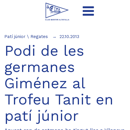
Patí júnior
\
Regates
22.10.2013
Podi de les
germanes
Giménez al
Trofeu Tanit en
patí júnior