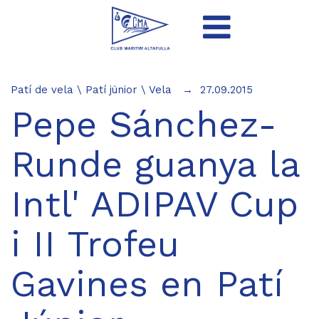
Patí de vela
\
Patí júnior
\
Vela
27.09.2015
Pepe Sánchez-
Runde guanya la
Intl' ADIPAV Cup
i II Trofeu
Gavines en Patí