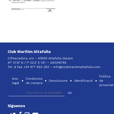
Club Marítim Altafulla
C/Pescadors, s/n – 43893 Altafulla (Spain)
41° 07,8’ N / 1° 22,3’ E CIF: –
G43018746
Tel. & Fax: +34 977 650 263 –
info@clubmaritimaltafulla.com.
Política
Avís
Condicions
Devolucions
Identificació
de
legal
de compra
privacitat
Síguenos