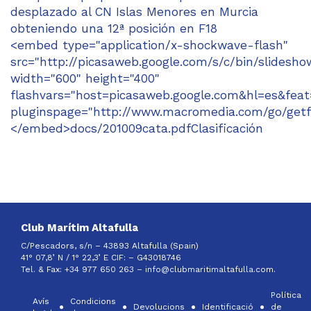
desplazado al CN Islas Menores en Murcia
obteniendo una 12ª posición en F18
<embed type="application/x-shockwave-flash"
src="http://picasaweb.google.com/s/c/bin/slidesho
width="600" height="400"
flashvars="host=picasaweb.google.com&hl=es&f
pluginspage="http://www.macromedia.com/go/getf
</embed>docs/201009cata.pdfClasificación
Club Marítim Altafulla
C/Pescadors, s/n – 43893 Altafulla (Spain)
41° 07,8’ N / 1° 22,3’ E CIF: –
G43018746
Tel. & Fax: +34 977 650 263 –
info@clubmaritimaltafulla.com.
Política
Avís
Condicions
Devolucions
Identificació
de