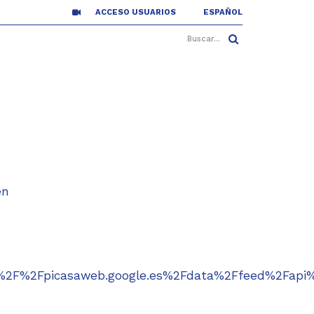
ACCESO USUARIOS
ESPAÑOL
en
3A%2F%2Fpicasaweb.google.es%2Fdata%2Ffeed%2Fap