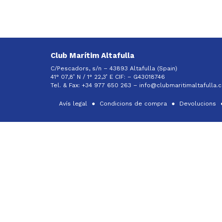
Club Marítim Altafulla
C/Pescadors, s/n – 43893 Altafulla (Spain)
41° 07,8’ N / 1° 22,3’ E CIF: –
G43018746
Tel. & Fax: +34 977 650 263 –
info@clubmaritimaltafulla.
Avís legal
Condicions de compra
Devolucions