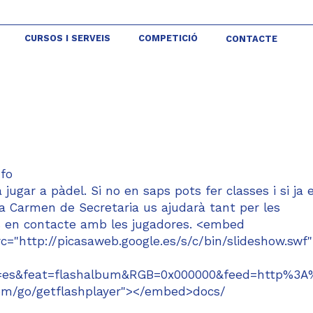
CURSOS I SERVEIS
COMPETICIÓ
CONTACTE
nfo
a jugar a pàdel. Si no en saps pots fer classes i si ja 
a Carmen de Secretaria us ajudarà tant per les
os en contacte amb les jugadores. <embed
c="http://picasaweb.google.es/s/c/bin/slideshow.swf"
&hl=es&feat=flashalbum&RGB=0x000000&feed=http%
om/go/getflashplayer"></embed>docs/