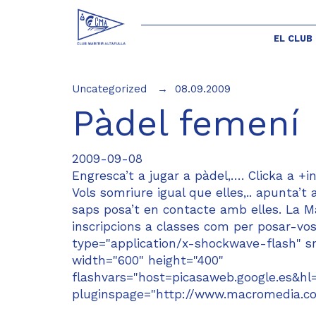
EL CLUB
Uncategorized
08.09.2009
Pàdel femení
2009-09-08
Engresca’t a jugar a pàdel,…. Clicka a +i
Vols somriure igual que elles,.. apunta’t 
saps posa’t en contacte amb elles. La M
inscripcions a classes com per posar-v
type="application/x-shockwave-flash" sr
width="600" height="400"
flashvars="host=picasaweb.google.es
pluginspage="http://www.macromedia.c