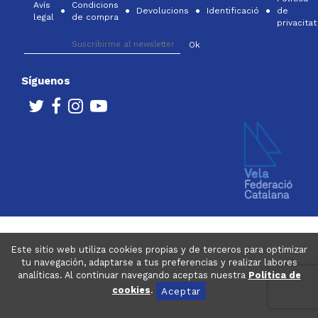
Avís
Condicions
Devolucions
Identificació
de
legal
de compra
privacitat
Síguenos
Este sitio web utiliza cookies propias y de terceros para optimizar
tu navegación, adaptarse a tus preferencias y realizar labores
analíticas. Al continuar navegando aceptas nuestra
Política de
cookies
.
Aceptar