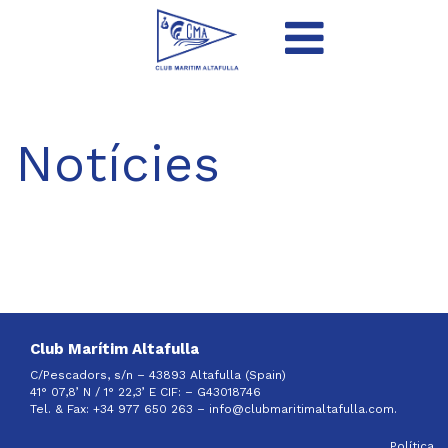
Notícies
Club Marítim Altafulla
C/Pescadors, s/n – 43893 Altafulla (Spain)
41° 07,8’ N / 1° 22,3’ E CIF: –
G43018746
Tel. & Fax: +34 977 650 263 –
info@clubmaritimaltafulla.com.
Política