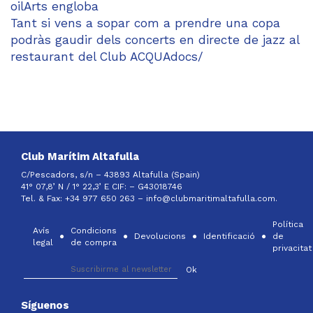
oilArts engloba
Tant si vens a sopar com a prendre una copa
podràs gaudir dels concerts en directe de jazz al
restaurant del Club ACQUAdocs/
Club Marítim Altafulla
C/Pescadors, s/n – 43893 Altafulla (Spain)
41° 07,8’ N / 1° 22,3’ E CIF: –
G43018746
Tel. & Fax: +34 977 650 263 –
info@clubmaritimaltafulla.com.
Política
Avís
Condicions
Devolucions
Identificació
de
legal
de compra
privacitat
Síguenos