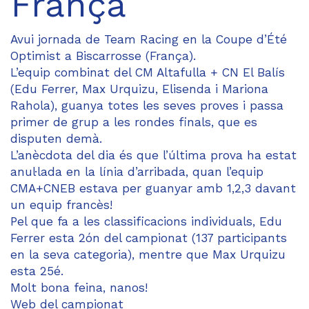
França
Avui jornada de Team Racing en la Coupe d’Été
Optimist a Biscarrosse (França).
L’equip combinat del CM Altafulla + CN El Balís
(Edu Ferrer, Max Urquizu, Elisenda i Mariona
Rahola), guanya totes les seves proves i passa
primer de grup a les rondes finals, que es
disputen demà.
L’anècdota del dia és que l’última prova ha estat
anul·lada en la línia d’arribada, quan l’equip
CMA+CNEB estava per guanyar amb 1,2,3 davant
un equip francès!
Pel que fa a les classificacions individuals, Edu
Ferrer esta 2ón del campionat (137 participants
en la seva categoria), mentre que Max Urquizu
esta 25é.
Molt bona feina, nanos!
Web del campionat