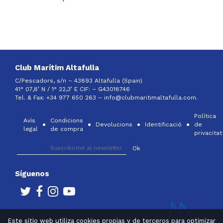
Club Marítim Altafulla
C/Pescadors, s/n – 43893 Altafulla (Spain)
41° 07,8’ N / 1° 22,3’ E CIF: –
G43018746
Tel. & Fax: +34 977 650 263 –
info@clubmaritimaltafulla.com.
Política
Avís
Condicions
Devolucions
Identificació
de
legal
de compra
privacitat
Síguenos
Este sitio web utiliza cookies propias y de terceros para optimizar