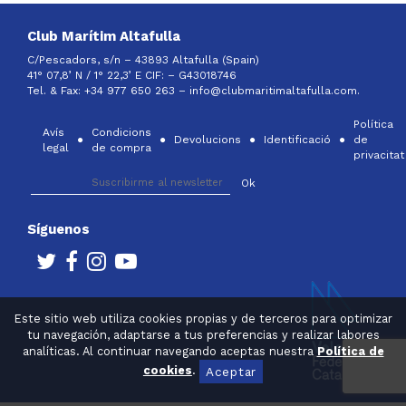
Club Marítim Altafulla
C/Pescadors, s/n – 43893 Altafulla (Spain)
41° 07,8’ N / 1° 22,3’ E CIF: –
G43018746
Tel. & Fax: +34 977 650 263 –
info@clubmaritimaltafulla.com.
Política
Avís
Condicions
Devolucions
Identificació
de
legal
de compra
privacitat
Síguenos
Este sitio web utiliza cookies propias y de terceros para optimizar
tu navegación, adaptarse a tus preferencias y realizar labores
analíticas. Al continuar navegando aceptas nuestra
Política de
cookies
.
Aceptar